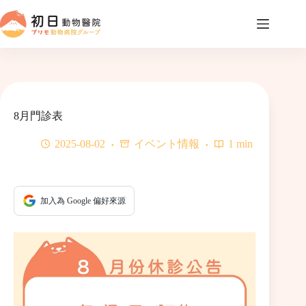
コ
ン
テ
ン
ツ
へ
ス
キ
8月門診表
ッ
プ
2025-08-02
イベント情報
1 min
加入為 Google 偏好來源