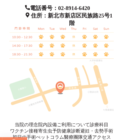
電話番号：02-8914-6420
住所：新北市新店区民族路25号1
階
当院の理念
院内設備
ご利用について
診療科目
ワクチン接種
寄生虫予防
健康診断
避妊・去勢手術
初日の手術
ぺットコラム
醫療團隊
交通アクセス