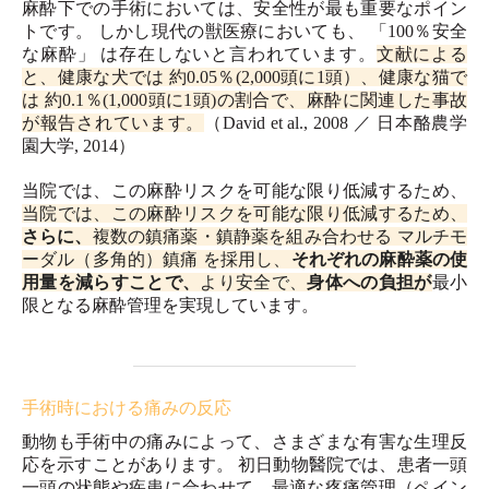
麻酔下での手術においては、安全性が最も重要なポイン
トです。 しかし現代の獣医療においても、 「100％安全
な麻酔」 は存在しないと言われています。
文献による
と、健康な犬では 約0.05％(2,000頭に1頭）、健康な猫で
は 約0.1％(1,000頭に1頭)の割合で、麻酔に関連した事故
が報告されています。
（David et al., 2008 ／ 日本酪農学
園大学, 2014）
当院では、この麻酔リスクを可能な限り低減するため、
当院では、この麻酔リスクを可能な限り低減するため、
さらに、
複数の鎮痛薬・鎮静薬を組み合わせる マルチモ
ーダル（多角的）鎮痛 を採用し、
それぞれの麻酔薬の使
用量を減らすことで、
より安全で、
身体への負担が
最小
限となる麻酔管理を実現しています。
手術時における痛みの反応
動物も手術中の痛みによって、さまざまな有害な生理反
応を示すことがあります。 初日動物醫院では、患者一頭
一頭の状態や疾患に合わせて、最適な疼痛管理（ペイン