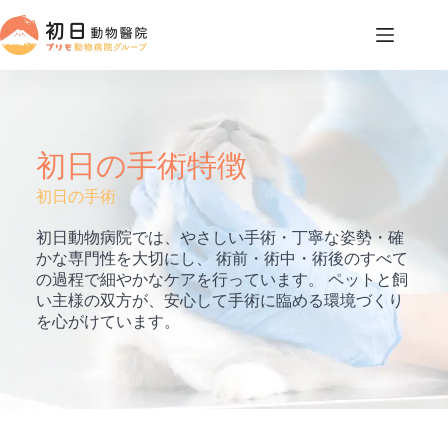
コ
ン
テ
ン
ツ
へ
ス
キ
初日の手術特徴
ッ
初日の手術
プ
初日動物病院では、やさしい手術・丁寧な姿勢・確
かな専門性を大切にし、 術前・術中・術後のすべて
の過程で細やかなケアを行っています。 ペットと飼
い主様の双方が、安心して手術に臨める環境づくり
を心がけています。