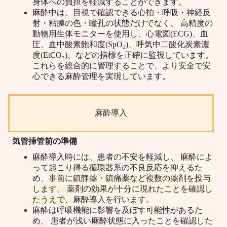
身体への負担を軽減することができます。
麻酔中は、目視で確認できる心拍・呼吸・神経反
射・粘膜の色・瞳孔の状態だけでなく、 高精度の
動物用生体モニターを使用し、心電図(ECG)、血
圧、血中酸素飽和度(SpO₂)、呼気中二酸化炭素濃
度(EtCO₂)、などの指標を正確に監視しています。
これらを総合的に管理することで、より安全で安
心できる麻酔管理を実現しています。
麻酔導入
気管挿管前の準備
麻酔導入時には、患者の不安を軽減し、 麻酔によ
って起こり得る循環器系の不良反応を抑えるた
め、
事前に鎮静薬・鎮痛薬など複数の薬剤を投与
します。 薬剤の効果が十分に現れたことを確認し
たうえで、
麻酔導入を行います。
麻酔は呼吸機能に影響を及ぼす可能性があるた
め、 患者が浅い麻酔状態に入ったことを確認した