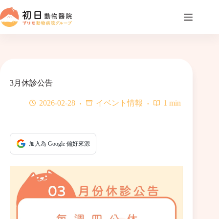
コ
ン
テ
ン
ツ
へ
ス
キ
3月休診公告
ッ
プ
2026-02-28
イベント情報
1 min
加入為 Google 偏好來源