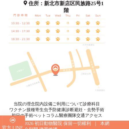
住所：新北市新店区民族路25号1
階
当院の理念
院内設備
ご利用について
診療科目
ワクチン接種
寄生虫予防
健康診断
避妊・去勢手術
初日の手術
ぺットコラム
醫療團隊
交通アクセス
Copyright © 2026 初日動物醫院 保留一切權利 ｜ 本網
官方 LINE