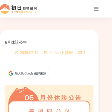
コ
ン
テ
ン
ツ
へ
ス
キ
6月休診公告
ッ
プ
2026-05-17
イベント情報
1 min
加入為 Google 偏好來源