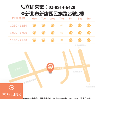
立即來電：02-8914-6420
新北市新店區民族路25號1樓
官方 LINE
初日理念
環境設備
就診流程
診療項目
疫苗接種
寄生蟲預防
健康檢查
絕育手術
初日手術特色
衛教專區
官方 IG
醫療團隊
交通資訊