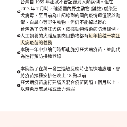
台灣自 1959 年起就不曾記錄到人類病例。但在
2013 年 7 月時，確認國內野生動物 (鼬獾) 感染狂
犬病毒，至目前為止記錄到的國內疫情還僅限於鼬
獾、白鼻心等野生動物，但仍不能掉以輕心
台灣為了防治狂犬病，依據動物傳染病防治條例，
人工飼養的犬貓及食肉目動物都有
每年接種一次狂
犬病疫苗的義務
本院一年中無論何時都能施打狂犬病疫苗，並能代
為進行預防接種登錄
本院為了在萬一發生過敏反應時也能快速處理，會
將疫苗接種安排在晚上 18 點以前
狂犬病疫苗施打建議與混合疫苗間隔 1 個月以上，
以避免反應過強或效力減弱