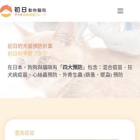
跳
至
主
要
內
容
初日的犬貓預防計畫
初日の予防プラン
在日本，狗狗與貓咪有「
四大預防
」包含：混合疫苗、狂
犬病疫苗、心絲蟲預防、外寄生蟲 (跳蚤、壁蝨) 預防
混合疫苗