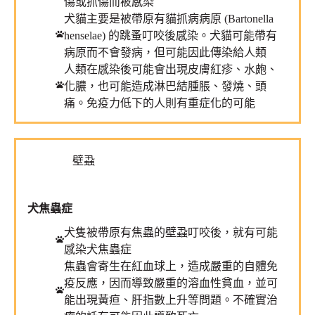
傷或抓傷而被感染
犬貓主要是被帶原有貓抓病病原 (Bartonella
henselae) 的跳蚤叮咬後感染。犬貓可能帶有
病原而不會發病，但可能因此傳染給人類
人類在感染後可能會出現皮膚紅疹、水皰、
化膿，也可能造成淋巴結腫脹、發燒、頭
痛。免疫力低下的人則有重症化的可能
壁蝨
犬焦蟲症
犬隻被帶原有焦蟲的壁蝨叮咬後，就有可能
感染犬焦蟲症
焦蟲會寄生在紅血球上，造成嚴重的自體免
疫反應，因而導致嚴重的溶血性貧血，並可
能出現黃疸、肝指數上升等問題。不確實治