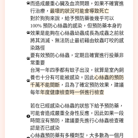
而造成嚴重心臟及血流問題，如果不確實進
行治療，
最壞的狀況可能會導致死亡
對於狗狗來說，給予預防藥後幾乎可以
100% 預防心絲蟲的感染，但預防藥本身的
效果是能夠在心絲蟲幼蟲成長為成蟲之前就
將其消滅、無法防止最初藉由蚊蟲叮咬的感
染路徑
要有效預防心絲蟲，定期且確實進行投藥非
常重要
台灣一年四季都有蚊子出沒，就算是室內飼
養也十分有可能被感染。因此
心絲蟲的預防
千萬不能間斷
，且為了確定預防效果，建議
每年
年度健康檢查時一併進行檢查
若在已經感染心絲蟲的狀態下給予預防藥，
可能會造成嚴重全身性反應，因此如果一段
時間沒有預防，建議要先進行心絲蟲檢查確
認是否已感染
心絲蟲預防藥有多種劑型，大多數為一個月