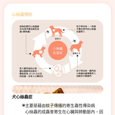
心絲蟲預防
犬心絲蟲症
主要是藉由
蚊子傳播
的寄生蟲性傳染病
心絲蟲的成蟲會寄生在心臟與肺動脈內，因