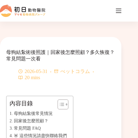
コ
ン
テ
ン
ツ
へ
ス
キ
母狗結紮術後照護｜回家後怎麼照顧？多久恢復？
ッ
常見問題一次看
プ
2026-05-31
ぺットコラム
20 mins
內容目錄
母狗結紮後常見情況
回家後怎麼照顧？
常見問題 FAQ
🚨 這些情況請盡快聯絡我們