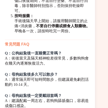
傷口恢復期間，不需自行塗藥、不需自行消
毒，除非醫師特別指示，否則保持乾燥即
可。
按時服藥：
手術後隔天早上開始，請服用醫師開立的止
痛+消炎藥，
不要自行停藥或餵食人類藥物。
早晚各一次，請按時吃完一周份。
常見問題 FAQ
Q：公狗結紮後一直睡覺正常嗎？
A：術後當天及隔天精神較差很常見，多數狗狗會
在幾天內逐漸恢復活力。
Q：母狗結紮後多久可以散步？
A：通常隔天即可短時間散步，但建議避免劇烈活
動約 10-14 天。
Q：母狗結紮後一定要戴頭套嗎？
A：建議配戴一周左右，若狗狗舔舐傷口，容易造
成傷口感染。