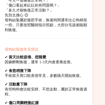
「今天一直睡覺正常嗎？」
「傷口看起來紅紅的有問題嗎？」
「多久才能恢復正常活動？」
先別太擔心 😊
母狗結紮屬於腹腔手術，恢復時間通常比公狗稍長
一些。只要按照醫師指示照顧，大部分毛孩都能順
利恢復。
母狗結紮後常見情況
✔
當天比較疲倦、想睡覺
因麻醉剛恢復，通常 1-3天內會逐漸改善。
✔
食慾稍微下降
手術當天胃口較差很常見，多數隔天開始恢復。
✔
活動量下降
有些狗狗會比較安靜、不想走動，屬於正常恢復過
程。
✔
傷口周圍輕微紅腫