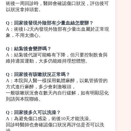
術後一周回診時，醫師會確認傷口狀況，評估後可
以狀況拿掉頭套。
Q：回家後發現外陰部有少量血絲怎麼辦？
A：術後1-2天內發現外陰部有少量出血屬於正常現
象，不用太擔心。
Q：結紮後會變胖嗎？
A：結紮後代謝可能略有下降，但只要控制飲食與
維持適當運動，大多仍能維持理想體態。
Q：回家後有咳嗽狀況正常嗎？
A：本院與人醫一樣採用氣體麻醉，以氣管插管的
方式進行麻醉，多少會刺激喉頭，
一般咳嗽狀況會在數天內自行緩解，如有明顯惡化
則請與本院聯絡。
Q：回家後多久可以洗澡？
A：為避免傷口感染，術後10天才能洗澡。
回診時醫師也會確認傷口狀況再評估是否可以洗
澡。