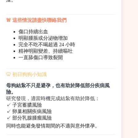
🚨 這些情況請盡快聯絡我們
傷口持續出血
明顯腫脹或分泌物增加
完全不吃不喝超過 24 小時
精神明顯變差、持續嘔吐
一直舔傷口導致裂開
🦷 初日狗狗小知識
母狗結紮不只是避孕，也有助於降低部分疾病風
險。
研究發現，適當時機完成結紮有助於降低：
✓ 子宮蓄膿風險
✓ 卵巢相關疾病風險
✓ 部分乳腺腫瘤風險
同時也能避免發情期間的不適與意外懷孕。