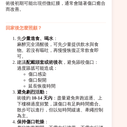
術後初期可能出現些微紅腫，通常會隨著傷口癒合
而改善。
回家後怎麼照顧？
先
少量進食、喝水
：
麻醉完全清醒後，可先少量提供飲水與食
物。若沒有嘔吐，再慢慢恢復正常飲食即
可。
建議
配戴頭套或術後衣
，避免舔咬傷口：
過度舔舐可能造成：
傷口感染
傷口裂開
延長恢復時間
避免劇烈活動：
術後約
10-14 天內
：盡量避免奔跑追逐、上
下樓梯過度頻繁，讓傷口有足夠時間癒合。
散步可以進行，但以短時間緩速、牽繩控制
為主。
保持傷口乾燥
：