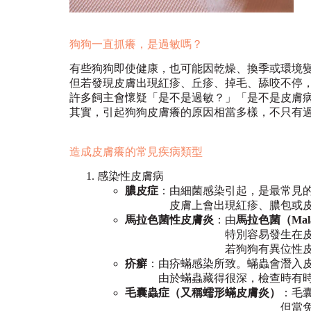
狗狗一直抓癢，是過敏嗎？
有些狗狗即使健康，也可能因乾燥、換季或環境
但若發現皮膚出現紅疹、丘疹、掉毛、舔咬不停
許多飼主會懷疑「是不是過敏？」「是不是皮膚
其實，引起狗狗皮膚癢的原因相當多樣，不只有
造成皮膚癢的常見疾病類型
感染性皮膚病
膿皮症
：由細菌感染引起，是最常見
皮膚上會出現紅疹、膿包或皮屑
馬拉色菌性皮膚炎
：由
馬拉色菌（Malas
特別容易發生在皮脂分泌較
若狗狗有異位性皮膚炎等體
疥癬
：由疥蟎感染所致。蟎蟲會潛入
由於蟎蟲藏得很深，檢查時有時不
毛囊蟲症（又稱蠕形蟎皮膚炎）
：毛
但當免疫力下降、老化