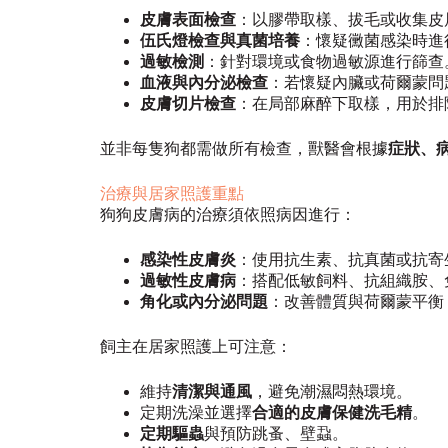
皮膚表面檢查
：以膠帶取樣、拔毛或收集皮
伍氏燈檢查與真菌培養
：懷疑黴菌感染時進
過敏檢測
：針對環境或食物過敏源進行篩查
血液與內分泌檢查
：若懷疑內臟或荷爾蒙問
皮膚切片檢查
：在局部麻醉下取樣，用於排
並非每隻狗都需做所有檢查，獸醫會根據
症狀、
治療與居家照護重點
狗狗皮膚病的治療須依照病因進行：
感染性皮膚炎
：使用抗生素、抗真菌或抗寄
過敏性皮膚病
：搭配低敏飼料、抗組織胺、
角化或內分泌問題
：改善體質與荷爾蒙平衡
飼主在居家照護上可注意：
維持
清潔與通風
，避免潮濕悶熱環境。
定期洗澡並選擇
合適的皮膚保健洗毛精
。
定期驅蟲
與預防跳蚤、壁蝨。