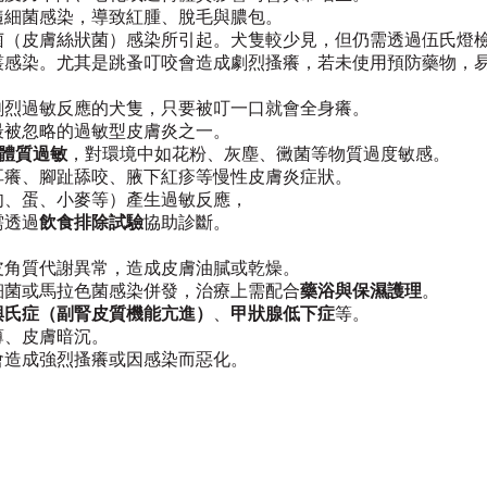
致紅腫、脫毛與膿包。
菌（皮膚絲狀菌）感染所引起。犬隻較少見，但仍需透過伍氏燈
叢感染。尤其是跳蚤叮咬會造成劇烈搔癢，若未使用預防藥物，
劇烈過敏反應的犬隻，只要被叮一口就會全身癢。
的過敏型皮膚炎之一。
體質過敏
，對環境中如花粉、灰塵、黴菌等物質過度敏感。
咬、腋下紅疹等慢性皮膚炎症狀。
肉、蛋、小麥等）產生過敏反應，
透過
飲食排除試驗
協助診斷。
皮角質代謝異常，造成皮膚油膩或乾燥。
感染併發，治療上需配合
藥浴與保濕護理
。
興氏症（副腎皮質機能亢進）
、
甲狀腺低下症
等。
皮膚暗沉。
會造成強烈搔癢或因感染而惡化。