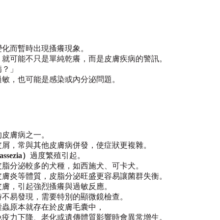
變化而暫時出現搔癢現象。
，就可能不只是單純乾癢，而是皮膚疾病的警訊。
病？」
過敏，也可能是感染或內分泌問題。
的皮膚病之一。
，常與其他皮膚病併發，使症狀更複雜。
sezia）
過度繁殖引起。
多的犬種，如西施犬、可卡犬。
質，皮脂分泌旺盛更容易讓菌群失衡。
皮膚，引起強烈搔癢與過敏反應。
易發現，需要特別的顯微鏡檢查。
囊蟲原本就存在於皮膚毛囊中，
或遺傳體質影響時會異常增生。