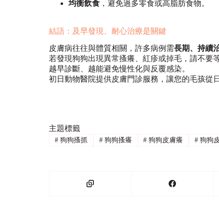
均衡飲食
，避免過多零食或高脂肪食物。
結語：及早發現、耐心治療是關鍵
皮膚病往往與體質相關，許多病例需
長期、持續
若發現狗狗出現異常搔癢、紅疹或掉毛，請不要
越早診斷、越能避免慢性化與反覆感染。
初日動物醫院提供皮膚門診服務，讓您的毛孩從
主題標籤
#
狗狗搔抓
#
狗狗搔癢
#
狗狗皮膚癢
#
狗狗