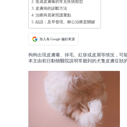
造成皮膚癢的常見疾病類型
皮膚病的診斷方法
治療與居家照護重點
結語：及早發現、耐心治療是關鍵
加入為 Google 偏好來源
狗狗出現皮膚癢、掉毛、紅疹或皮屑等情況，可
本文由初日動物醫院說明常聽到的犬隻皮膚症狀