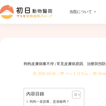
コ
ン
当院について
テ
ン
ツ
へ
ス
キ
ッ
プ
狗狗皮膚病癢不停 | 常見皮膚病原因、治療與預
2025-10-24
ぺットコラム
16 m
內容目錄
狗狗一直抓癢，是過敏嗎？