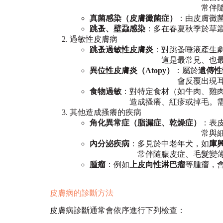
常伴隨細菌感染，導
真菌感染（皮膚黴菌症）
：由皮膚黴
跳蚤、壁蝨感染
：多在春夏秋季於草
過敏性皮膚病
跳蚤過敏性皮膚炎
：對跳蚤唾液產生
這是最常見、也最被忽略
異位性皮膚炎（Atopy）
：屬於
遺傳性
會反覆出現耳癢、腳趾舔
食物過敏
：對特定食材（如牛肉、雞
造成搔癢、紅疹或掉毛。需
其他造成搔癢的疾病
角化異常症（脂漏症、乾燥症）
：表
常與細菌或馬拉色菌
內分泌疾病
：多見於中老年犬，如
庫
常伴隨膿皮症、毛髮變薄、
腫瘤
：例如
上皮向性淋巴瘤
等腫瘤，
皮膚病的診斷方法
皮膚病診斷通常會依序進行下列檢查：