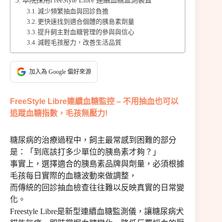
本院採用FreeStyle Libre 連續血糖監測裝置
減少頻繁抽血與回診負擔
更快速找到適合個體的胰島素劑量
提升飼主對血糖管理的參與與信心
減輕毛孩壓力，改善生活品質
加入為 Google 偏好來源
FreeStyle Libre連續血糖監控 – 不用抽血也可以
追蹤血糖指數，毛孩無壓力!
糖尿病的治療過程中，飼主最常感到困難的部分
是：「到底該打多少單位的胰島素才夠？」
事實上，選擇適合的胰島素品牌與劑量，必須根據
毛孩每日實際的血糖波動來做調整，
而傳統的回診抽血檢查往往難以反映真實的日常變
化。
Freestyle Libre是新型連續血糖監測儀，讓糖尿病犬