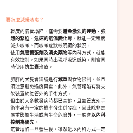
要怎麼減緩咳嗽？
輕度的氣管塌陷，僅需要
避免激烈的運動
、
強
烈的緊迫
、
急速的氣溫變化
等，就能一定程度
減少咳嗽。而咳嗽症狀較明顯的狀況，
使用
氣管擴張劑及消炎藥物
等內科方式，就能
有效控制。如果同時出現呼吸道感染，則會同
時使用
抗生素
治療。
肥胖的犬隻會建議進行
減重
與食物限制，並且
須注意避免過度興奮。此外，氣管塌陷有將支
架裝置於氣管外的手術方式，
但由於大多數發病時都已高齡，且氣管支架手
術本身有一定的機率發生併發症，因此除非是
嚴重影響生活或有生命危險外，一般會
以內科
控制為優先
。
氣管塌陷一旦發生後，雖然能以內科方式一定