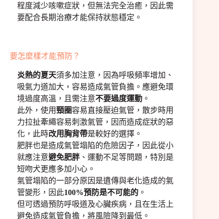
程度減少咳嗽症狀，但無法完全治癒，因此需
要配合長期治療才能保持狀態穩定。
要怎麼樣才能預防？
炎熱的夏天
須多加注意，因為呼吸頻率增加、
吸氣力道加大，容易造成氣管負擔。應避免環
境過度高溫，且需注意
不要過度運動
。
此外，使用
頸圈
容易直接壓迫氣管，散步時用
力拉扯牽繩容易刺激氣管，因而造成症狀的惡
化，此時
改用胸背帶
是較好的選擇。
肥胖也是造成氣管塌陷的危險因子，因此從小
就應注意
避免肥胖
、運動不足等問題，特別是
短吻犬更應多加小心。
氣管塌陷的一部分原因是遺傳與老化造成的氣
管變形，因此
100%預防是不可能的
。
但可透過預防呼吸道及心臟疾病，且在生活上
避免造成氣管負擔，將風險降到最低。