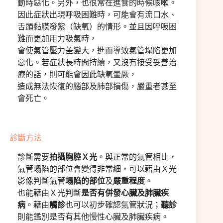
動時惡化。另外，也很常在進食的時候咳嗽。
因此症狀出現呼吸困難時，可能會有流口水、
舌頭黏膜發紫（缺氧）的情形。並且因呼吸困
難而更加用力吸氣時，
會使氣管壓力差變大，進而導致氣管塌陷更加
惡化。若症狀長時間持續，又沒有接受妥善治
療的話，則可能會因此缺氧暈厥，
造成無法恢復的腦部及肺部損傷，嚴重者甚至
會死亡。
診斷方法
診斷需要
拍攝胸腔Ｘ光
。與正常的氣管相比，
氣管塌陷的部位會變得非常細，可以藉由Ｘ光
影像判斷氣管
塌陷的部位
及
嚴重程度
。
也能藉由Ｘ光判斷
是否有併發心臟及肺臟疾
病
。藉由
觸診
也可以初步確認氣管狀況；
聽診
則能鑑別是否有其他慢性心臟及肺臟疾病。