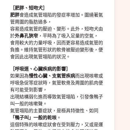
［肥胖、短吻犬］
肥胖
會造成氣管塌陷的發症率增加。圍繞著氣
管周圍的脂肪過多，
容易造成氣管的壓迫、變形。此外，短吻犬由
於
外鼻孔狹窄
，平時為了吸入足量的空氣，
會用較大的力量呼吸，因而更容易造成氣管的
負擔。維持氣管形狀的軟骨被壓迫變形後，便
會因此出現氣管塌陷的狀況。
［呼吸道、心臟疾病的影響］
如果因為
慢性心臟、支氣管疾病
而出現咳嗽或
呼吸急促等症狀時，氣管軟骨及周圍的肌肉便
有可能受到影響，
出現結構弱化進而導致氣管塌陷，引發像鴨子
叫一般的咳嗽聲。
氣管塌陷的主要症狀，是極具特徵性、如同
「鴨子叫」一般的乾咳
。
這個特殊的咳嗽症狀會在受到壓力，又或是運