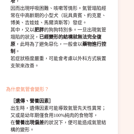
窄
，
因而出現呼吸困難、咳嗽等情形。氣管塌陷經
常在中高齡期的小型犬（玩具貴賓、約克夏、
博美、吉娃娃、馬爾濟斯等）發症。
其中，又以
肥胖
的狗狗特別多。一旦出現氣管
塌陷的狀況，
已經變形的結構就無法完全復
原
，此時為了避免惡化，一般會以
藥物進行控
制
。
若症狀極度嚴重，可能會考慮以外科方式裝置
支架來改善。
為什麼氣管會變形？
［遺傳、營養因素］
出生時，遺傳因素可能導致氣管先天性異常；
又或是幼年期僅食用100%純肉的食物等，
在
營養出現偏差
的狀況下，便可能造成氣管結
構的變形。