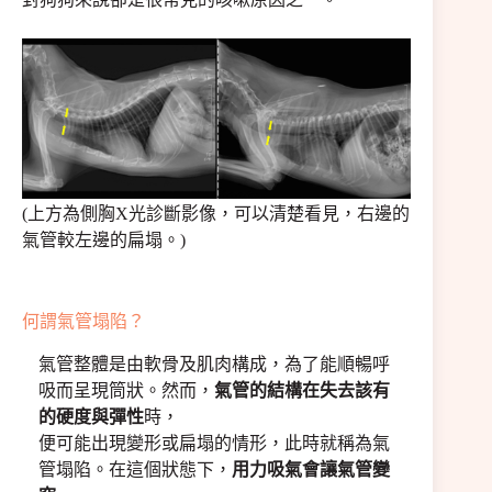
(上方為側胸X光診斷影像，可以清楚看見，右邊的
氣管較左邊的扁塌。)
何謂氣管塌陷？
氣管整體是由軟骨及肌肉構成，為了能順暢呼
吸而呈現筒狀。然而，
氣管的結構在失去該有
的硬度與彈性
時，
便可能出現變形或扁塌的情形，此時就稱為氣
管塌陷。在這個狀態下，
用力吸氣會讓氣管變