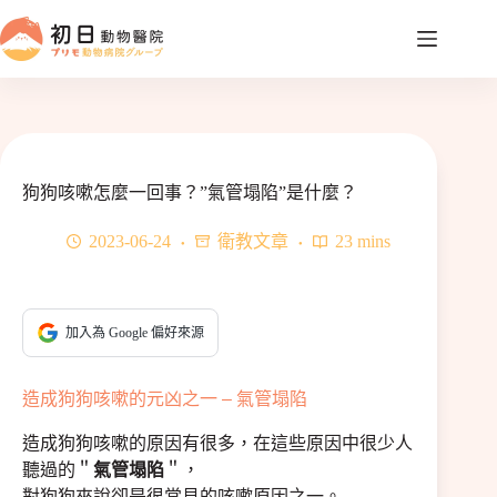
跳
至
主
要
內
容
狗狗咳嗽怎麼一回事？”氣管塌陷”是什麼？
2023-06-24
衛教文章
23 mins
加入為 Google 偏好來源
造成狗狗咳嗽的元凶之一 – 氣管塌陷
造成狗狗咳嗽的原因有很多，在這些原因中很少人
聽過的＂
氣管塌陷
＂，
對狗狗來說卻是很常見的咳嗽原因之一。