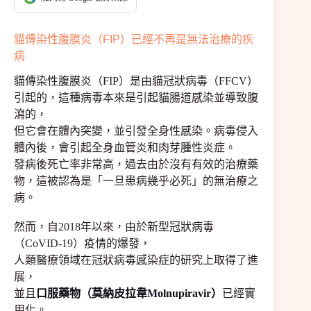
貓傳染性腹膜炎（FIP）已經不再是無法治療的疾
病
貓傳染性腹膜炎（FIP）是由貓冠狀病毒（FFCV）
引起的，這種病毒本來是引起貓腸道感染並導致腹
瀉的，
但它會在體內突變，並引發全身性感染。病毒侵入
體內後，會引起全身血管炎和肉芽腫性炎症。
發病後死亡率非常高，過去由於沒有有效的治療藥
物，這被認為是「一旦患病幾乎必死」的無治療之
病。
然而，自2018年以來，由於新型冠狀病毒
（CoVID-19）疫情的爆發，
人類醫療領域在冠狀病毒感染症的研究上取得了進
展，
並且
口服藥物（莫納皮拉韋Molnupiravir）
已經實
用化。