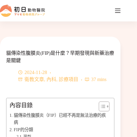
跳
至
主
要
內
容
貓傳染性腹膜炎(FIP)是什麼？早期發現與新藥治療
是關鍵
2024-11-28
衛教文章
,
內科
,
診療項目
37 mins
內容目錄
貓傳染性腹膜炎（FIP）已經不再是無法治療的疾
病
FIP的分類
濕型