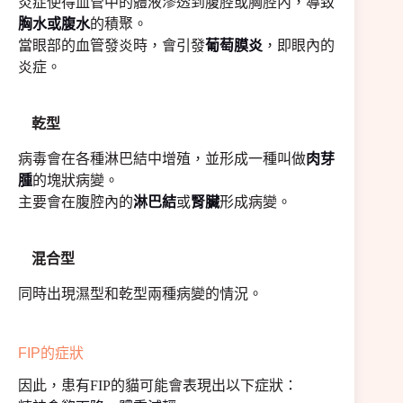
炎症使得血管中的體液滲透到腹腔或胸腔內，導致
胸水或腹水
的積聚。
當眼部的血管發炎時，會引發
葡萄膜炎
，即眼內的
炎症。
乾型
病毒會在各種淋巴結中增殖，並形成一種叫做
肉芽
腫
的塊狀病變。
主要會在腹腔內的
淋巴結
或
腎臟
形成病變。
混合型
同時出現濕型和乾型兩種病變的情況。
FIP的症狀
因此，患有FIP的貓可能會表現出以下症狀：