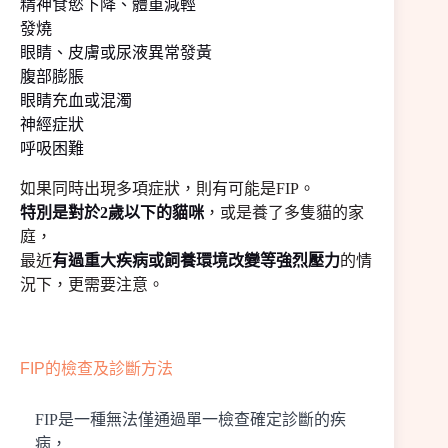
精神食慾下降、體重減輕
發燒
眼睛、皮膚或尿液異常發黃
腹部膨脹
眼睛充血或混濁
神經症狀
呼吸困難
如果同時出現多項症狀，則有可能是FIP。
特別是對於2歲以下的貓咪
，或是養了多隻貓的家
庭，
最近
有過重大疾病或飼養環境改變等強烈壓力
的情
況下，更需要注意。
FIP的檢查及診斷方法
FIP是一種無法僅通過單一檢查確定診斷的疾
病，