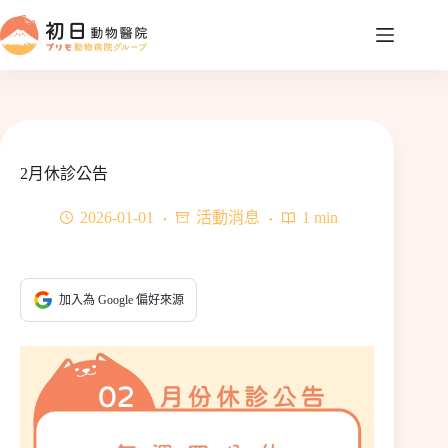
跳
至
主
要
內
容
2月休診公告
2026-01-01
活動消息
1 min
加入為 Google 偏好來源